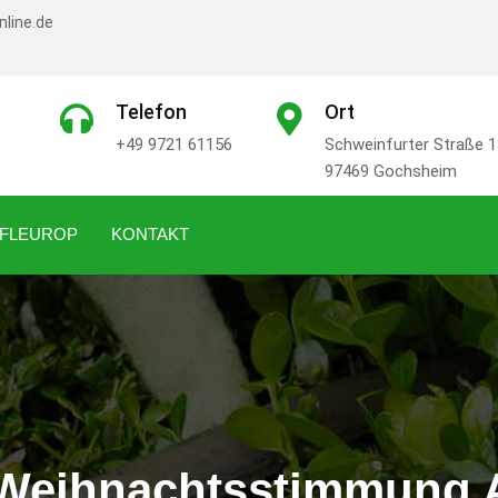
nline.de
Telefon
Ort
+49 9721 61156
Schweinfurter Straße 1
97469 Gochsheim
FLEUROP
KONTAKT
0 Weihnachtsstimmung 