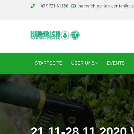
Skip
+49 9721 61156
heimrich-garten-center@t-o
to
content
STARTSEITE
ÜBER UNS
EVENTS
21.11-28.11.202