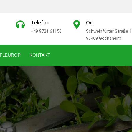
Telefon
Ort
+49 9721 61156
Schweinfurter Straße 1
97469 Gochsheim
FLEUROP
KONTAKT